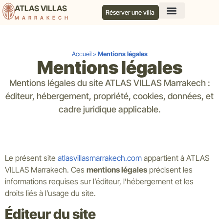
ATLAS VILLAS
Réserver une villa
MARRAKECH
Nos services
Notre agence
Notre blog
Contactez nous
Accueil
»
Mentions légales
Mentions légales
Mentions légales du site ATLAS VILLAS Marrakech :
éditeur, hébergement, propriété, cookies, données, et
cadre juridique applicable.
Le présent site
atlasvillasmarrakech.com
appartient à ATLAS
VILLAS Marrakech. Ces
mentions légales
précisent les
informations requises sur l’éditeur, l’hébergement et les
droits liés à l’usage du site.
Éditeur du site