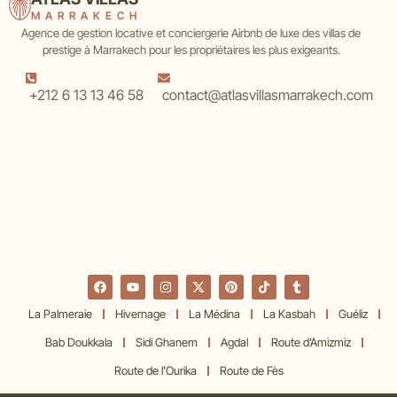
MARRAKECH
Agence de gestion locative et conciergerie Airbnb de luxe des villas de
prestige à Marrakech pour les propriétaires les plus exigeants.
+212 6 13 13 46 58
contact@atlasvillasmarrakech.com
La Palmeraie
Hivernage
La Médina
La Kasbah
Guéliz
Bab Doukkala
Sidi Ghanem
Agdal
Route d’Amizmiz
Route de l’Ourika
Route de Fès